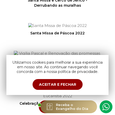
Santa Missa e Cerco de Jericó -
Derrubando as muralhas
Santa Missa de Páscoa 2022
Utilizamos cookies para melhorar a sua experiência
Vigília Pascal e Renovação das promessas
em nosso site. Ao continuar navegando você
do Batismo 2022
concorda com a nossa política de privacidade.
ACEITAR E FECHAR
Celebração do Lava pés e Instituição da
ESTAMOS
Receba o
Eucaristia 2022
AO VIVO
Evangelho do Dia