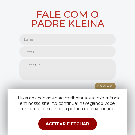
FALE COM O
PADRE KLEINA
Utilizamos cookies para melhorar a sua experiência
em nosso site. Ao continuar navegando você
concorda com a nossa política de privacidade.
ACEITAR E FECHAR
Copyright © Padre Kleina. Todos os direitos reservados.
Compartilhando seus dados você aceita os
termos de uso
e
política de
privacidade
.