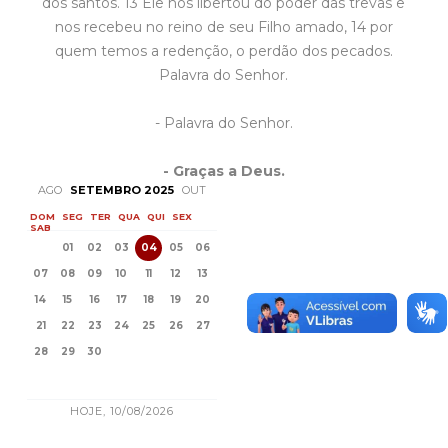
dos santos. 13 Ele nos libertou do poder das trevas e
nos recebeu no reino de seu Filho amado, 14 por
quem temos a redenção, o perdão dos pecados.
Palavra do Senhor.
- Palavra do Senhor.
- Graças a Deus.
AGO
SETEMBRO 2025
OUT
DOM
SEG
TER
QUA
QUI
SEX
SAB
01
02
03
04
05
06
07
08
09
10
11
12
13
14
15
16
17
18
19
20
21
22
23
24
25
26
27
28
29
30
HOJE, 10/08/2026