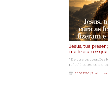
Jesus, tua presen
me fizeram e que
“Ele cura os corações 
refletirá sobre cura e 
28.05.2026 | 2 minutos d