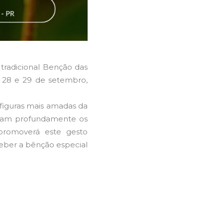
tradicional Benção das
, 28 e 29 de setembro,
figuras mais amadas da
tocam profundamente os
promoverá este gesto
eber a bênção especial