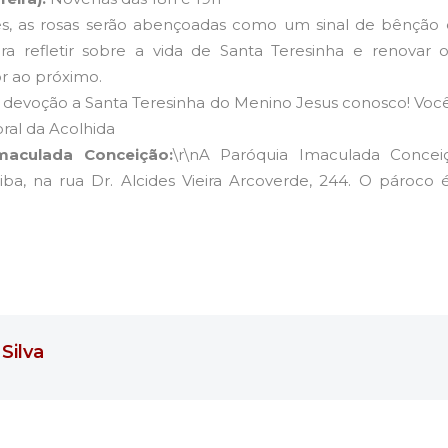
es, as rosas serão abençoadas como um sinal de bênção 
a refletir sobre a vida de Santa Teresinha e renova
or ao próximo.
a devoção a Santa Teresinha do Menino Jesus conosco! Você
oral da Acolhida
maculada Conceição:
\r\nA Paróquia Imaculada Concei
iba, na rua Dr. Alcides Vieira Arcoverde, 244. O pároco 
 Silva