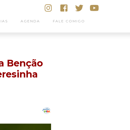
IAS
AGENDA
FALE COMIGO
za Benção
resinha