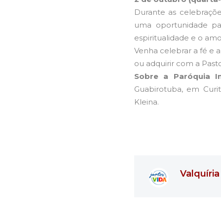
Durante as celebraçõ
uma oportunidade par
espiritualidade e o am
Venha celebrar a fé e 
ou adquirir com a Past
Sobre a Paróquia I
Guabirotuba, em Curit
Kleina.
Valquíria