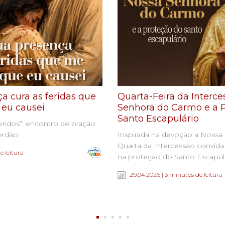
ça cura as feridas que
Quarta-Feira da Interc
 eu causei
Senhora do Carmo e a 
Santo Escapulário
feridos”: encontro de oração
perdão
Inspirada na devoção a Nossa
Quarta da Intercessão convida 
e leitura
na proteção do Santo Escapulári
29.04.2026 | 3 minutos de leitura