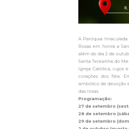
A Paróquia Imaculada 
Rosas em honra a Sant
além do dia 2 de outubr
Santa Teresinha do Me
Igreja Católica, cujo
corações dos fiéis.
simbólico de devoção 
das rosas.
Programação:
27 de setembro (sexta
28 de setembro (sába
29 de setembro (dom
2 de outubro (quarta-f