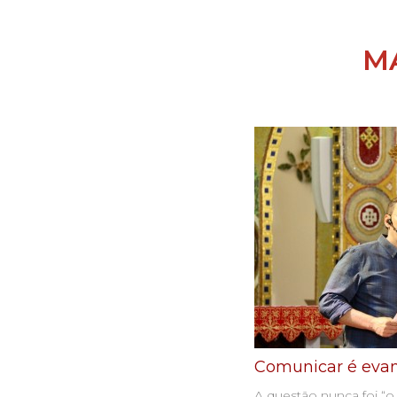
M
Comunicar é evan
A questão nunca foi “