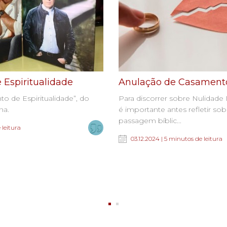
 Espiritualidade
Anulação de Casamento
to de Espiritualidade”, do
Para discorrer sobre Nulidade 
na.
é importante antes refletir so
passagem bíblic...
 leitura
03.12.2024 | 5 minutos de leitura