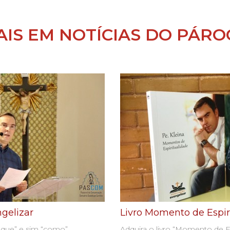
AIS EM NOTÍCIAS DO PÁRO
gelizar
Livro Momento de Espir
o que” e sim “como”
Adquira o livro “Momento de Es