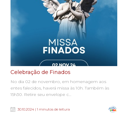
Celebração de Finados
No dia 02 de novembro, em homenagem aos
entes falecidos, haverá missa às 10h. Também às
15h30. Retire seu envelope c...
30.10.2024 | 1 minutos de leitura