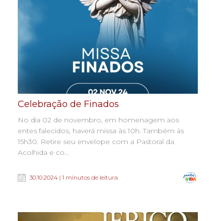
Celebração de Finados
No dia 02 de novembro, em homenagem aos
entes falecidos, haverá missa às 10h. Também às
15h30. Retire seu envelope com a Pastoral da
Acolhida e co...
30.10.2024 | 1 minutos de leitura