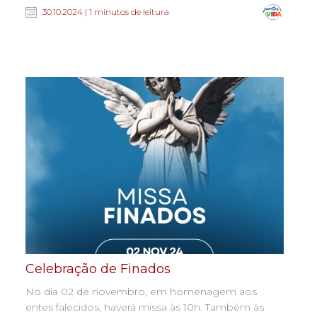
30.10.2024 | 1 minutos de leitura
Celebração de Finados
No dia 02 de novembro, em homenagem aos
entes falecidos, haverá missa às 10h. Também às