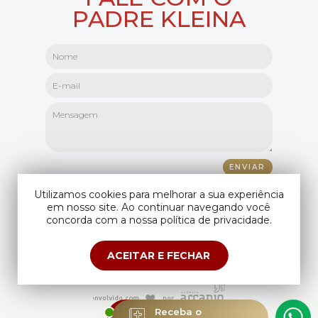
PADRE KLEINA
Utilizamos cookies para melhorar a sua experiência
em nosso site. Ao continuar navegando você
concorda com a nossa política de privacidade.
ACEITAR E FECHAR
Copyright © Padre Kleina. Todos os direitos reservados.
Compartilhando seus dados você aceita os
termos de uso
e
política de
privacidade
.
ESTAMOS
Receba o