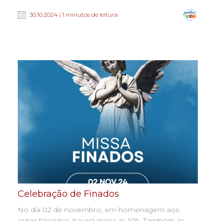
30.10.2024 | 1 minutos de leitura
Celebração de Finados
No dia 02 de novembro, em homenagem aos
entes falecidos, haverá missa às 10h. Também às