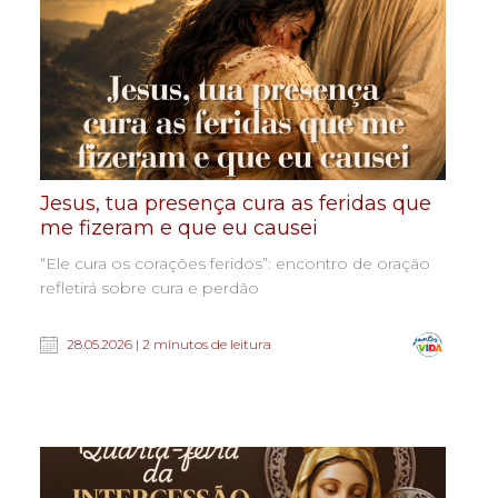
Jesus, tua presença cura as feridas que
me fizeram e que eu causei
“Ele cura os corações feridos”: encontro de oração
refletirá sobre cura e perdão
28.05.2026 | 2 minutos de leitura