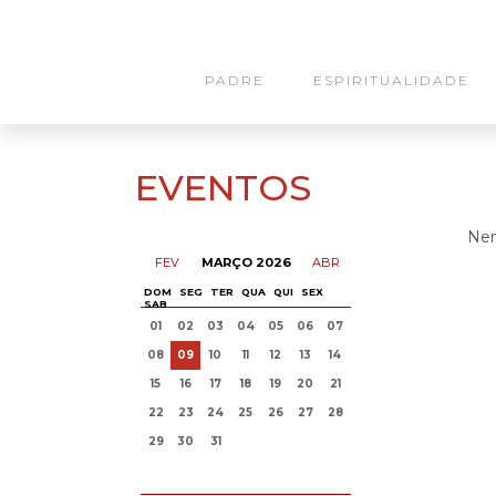
PADRE
ESPIRITUALIDADE
EVENTOS
Nen
FEV
MARÇO 2026
ABR
DOM
SEG
TER
QUA
QUI
SEX
SAB
01
02
03
04
05
06
07
08
09
10
11
12
13
14
15
16
17
18
19
20
21
22
23
24
25
26
27
28
29
30
31