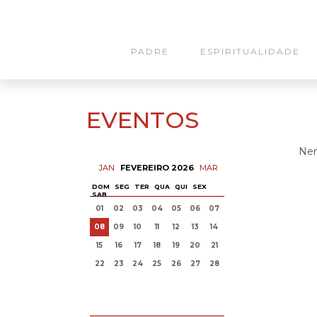
PADRE
ESPIRITUALIDADE
EVENTOS
Nen
JAN
FEVEREIRO 2026
MAR
DOM
SEG
TER
QUA
QUI
SEX
SAB
01
02
03
04
05
06
07
08
09
10
11
12
13
14
15
16
17
18
19
20
21
22
23
24
25
26
27
28