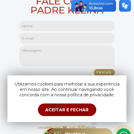
FALE COM O
PADRE KLEINA
Utilizamos cookies para melhorar a sua experiência
em nosso site. Ao continuar navegando você
concorda com a nossa política de privacidade.
ACEITAR E FECHAR
Copyright © Padre Kleina. Todos os direitos reservados.
Compartilhando seus dados você aceita os
termos de uso
e
política de
privacidade
.
ESTAMOS
Receba o