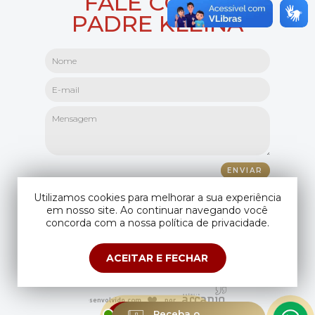
FALE COM O
PADRE KLEINA
Utilizamos cookies para melhorar a sua experiência
em nosso site. Ao continuar navegando você
concorda com a nossa política de privacidade.
ACEITAR E FECHAR
Copyright © Padre Kleina. Todos os direitos reservados.
Compartilhando seus dados você aceita os
termos de uso
e
política de
privacidade
.
ESTAMOS
Receba o