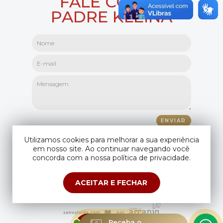
FALE COM O
PADRE KLEINA
Utilizamos cookies para melhorar a sua experiência
em nosso site. Ao continuar navegando você
concorda com a nossa política de privacidade.
ACEITAR E FECHAR
Copyright © Padre Kleina. Todos os direitos reservados.
Compartilhando seus dados você aceita os
termos de uso
e
política de
privacidade
.
ESTAMOS
Receba o