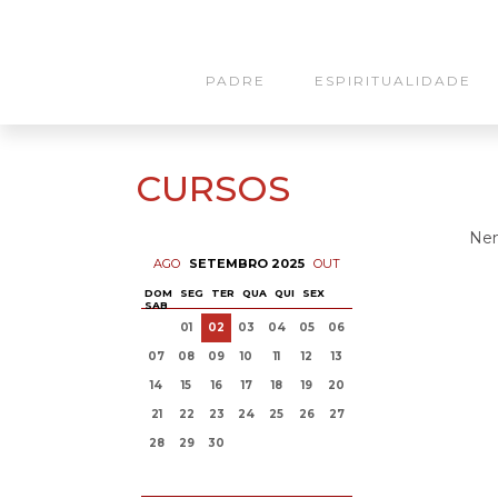
PADRE
ESPIRITUALIDADE
CURSOS
Nen
AGO
SETEMBRO 2025
OUT
DOM
SEG
TER
QUA
QUI
SEX
SAB
01
02
03
04
05
06
07
08
09
10
11
12
13
14
15
16
17
18
19
20
21
22
23
24
25
26
27
28
29
30