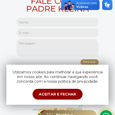
FALE COM O
PADRE KLEINA
Utilizamos cookies para melhorar a sua experiência
em nosso site. Ao continuar navegando você
concorda com a nossa política de privacidade.
ACEITAR E FECHAR
Copyright © Padre Kleina. Todos os direitos reservados.
Compartilhando seus dados você aceita os
termos de uso
e
política de
privacidade
.
ESTAMOS
Receba o