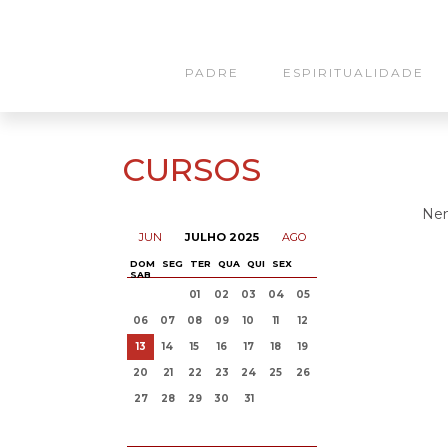
PADRE
ESPIRITUALIDADE
CURSOS
Nen
JUN
JULHO 2025
AGO
DOM
SEG
TER
QUA
QUI
SEX
SAB
01
02
03
04
05
06
07
08
09
10
11
12
13
14
15
16
17
18
19
20
21
22
23
24
25
26
27
28
29
30
31