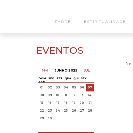
PADRE
ESPIRITUALIDADE
EVENTOS
Nen
MAI
JUNHO 2025
JUL
DOM
SEG
TER
QUA
QUI
SEX
SAB
01
02
03
04
05
06
07
08
09
10
11
12
13
14
15
16
17
18
19
20
21
22
23
24
25
26
27
28
29
30