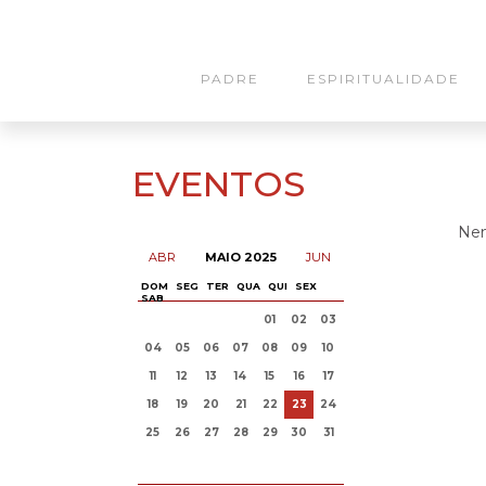
PADRE
ESPIRITUALIDADE
EVENTOS
Nen
ABR
MAIO 2025
JUN
DOM
SEG
TER
QUA
QUI
SEX
SAB
01
02
03
04
05
06
07
08
09
10
11
12
13
14
15
16
17
18
19
20
21
22
23
24
25
26
27
28
29
30
31