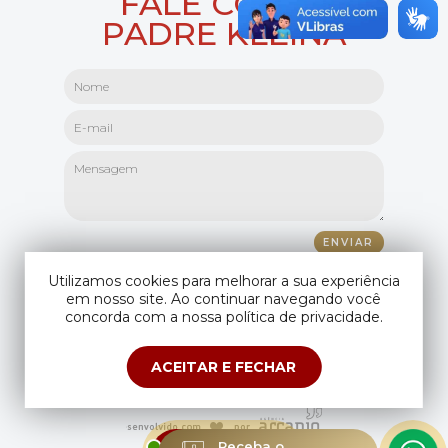
FALE COM O
PADRE KLEINA
Utilizamos cookies para melhorar a sua experiência
em nosso site. Ao continuar navegando você
concorda com a nossa política de privacidade.
ACEITAR E FECHAR
Copyright © Padre Kleina. Todos os direitos reservados.
Compartilhando seus dados você aceita os
termos de uso
e
política de
privacidade
.
ESTAMOS
Receba o