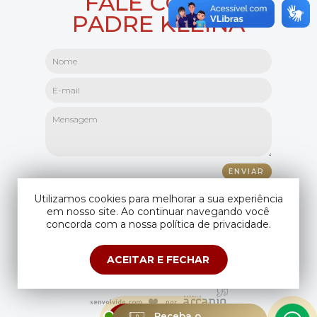
FALE COM O
PADRE KLEINA
Utilizamos cookies para melhorar a sua experiência
em nosso site. Ao continuar navegando você
concorda com a nossa política de privacidade.
ACEITAR E FECHAR
Copyright © Padre Kleina. Todos os direitos reservados.
Compartilhando seus dados você aceita os
termos de uso
e
política de
privacidade
.
ESTAMOS
Receba o